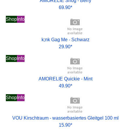
AMORELIE Snog - Berry
69.90*
Shop
Info
k;nk Gag Me - Schwarz
29.90*
Shop
Info
AMORELIE Quickie - Mint
49.90*
Shop
Info
VOU Kirschtraum - wasserbasiertes Gleitgel 100 ml
15.90*