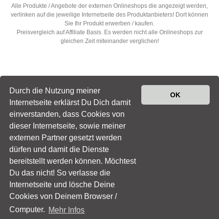
Alle Produkte / Angebote der externen Onlineshops die angezeigt werden,
verlinken auf die jeweilige Internetseite des Produktanbieters! Dort können
Sie Ihr Produkt erwerben / kaufen.
Preisvergleich auf Affiliate Basis. Es werden nicht alle Onlineshops zur
gleichen Zeit miteinander verglichen!
Durch die Nutzung meiner
OK
Internetseite erklärst Du Dich damit
einverstanden, dass Cookies von
dieser Internetseite, sowie meiner
© 2022
Sexshop
|
Impressum
|
Datenschutz
|
Newsletter
externen Partner gesetzt werden
abonnieren
dürfen und damit die Dienste
*Die gemachten Angaben, sowie angezeigten Preise sind ohne Gewähr von
bereitstellt werden können. Möchtest
Richtigkeit - Vollständigkeit. Alle Preise verstehen sich ggf. exkl. 19% MwSt.
Du das nicht! So verlasse die
ggf. zzgl. Versandkosten und oder inkl. 19% MwSt. Alle Produkte / Angebote
Internetseite und lösche Deine
der externen Onlineshops die angezeigt werden, verlinken auf die jeweilige
Internetseite des Produktanbieters! Dort können Sie Ihr Produkt erwerben /
Cookies von Deinem Browser /
kaufen. Preisvergleich auf Affiliate Basis. Es werden nicht alle Onlineshops
Computer.
Mehr Infos
zur gleichen Zeit miteinander verglichen!