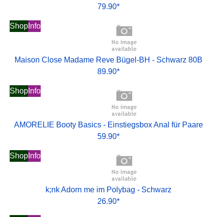
79.90*
Shop
Info
Maison Close Madame Reve Bügel-BH - Schwarz 80B
89.90*
Shop
Info
AMORELIE Booty Basics - Einstiegsbox Anal für Paare
59.90*
Shop
Info
k;nk Adorn me im Polybag - Schwarz
26.90*