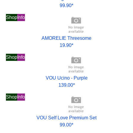
99.90*
Shop
Info
AMORELIE Threesome
19.90*
Shop
Info
VOU Ucino - Purple
139.00*
Shop
Info
VOU Self Love Premium Set
99.00*