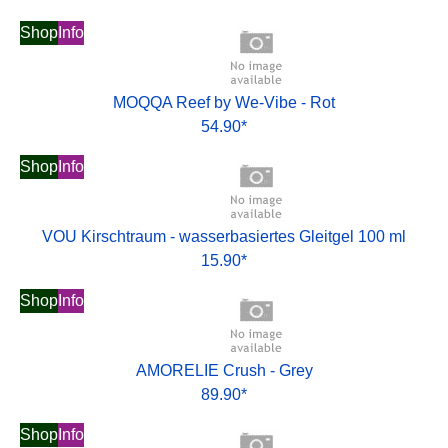
Shop
Info
MOQQA Reef by We-Vibe - Rot
54.90*
Shop
Info
VOU Kirschtraum - wasserbasiertes Gleitgel 100 ml
15.90*
Shop
Info
AMORELIE Crush - Grey
89.90*
Shop
Info