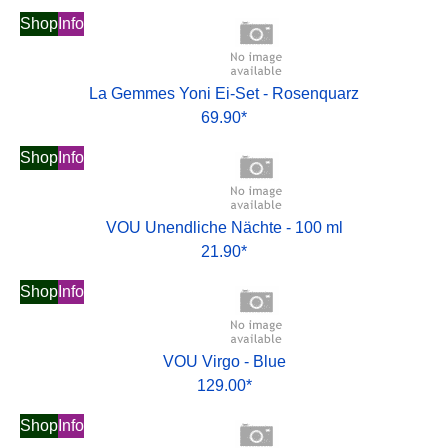
Shop
Info
La Gemmes Yoni Ei-Set - Rosenquarz
69.90*
Shop
Info
VOU Unendliche Nächte - 100 ml
21.90*
Shop
Info
VOU Virgo - Blue
129.00*
Shop
Info