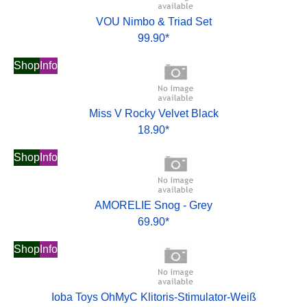
VOU Nimbo & Triad Set
99.90*
Shop
Info
Miss V Rocky Velvet Black
18.90*
Shop
Info
AMORELIE Snog - Grey
69.90*
Shop
Info
Ioba Toys OhMyC Klitoris-Stimulator-Weiß