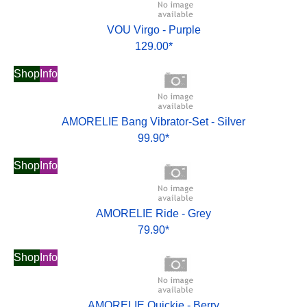
VOU Virgo - Purple
129.00*
Shop
Info
AMORELIE Bang Vibrator-Set - Silver
99.90*
Shop
Info
AMORELIE Ride - Grey
79.90*
Shop
Info
AMORELIE Quickie - Berry