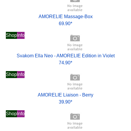
AMORELIE Massage-Box
69.90*
Shop
Info
Svakom Ella Neo - AMORELIE Edition in Violet
74.90*
Shop
Info
AMORELIE Liaison - Berry
39.90*
Shop
Info