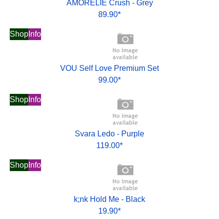
AMORELIE Crush - Grey
89.90*
Shop
Info
VOU Self Love Premium Set
99.00*
Shop
Info
Svara Ledo - Purple
119.00*
Shop
Info
k;nk Hold Me - Black
19.90*