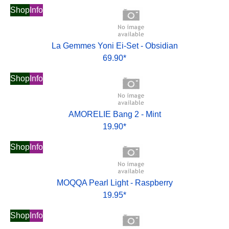
Shop
Info
La Gemmes Yoni Ei-Set - Obsidian
69.90*
Shop
Info
AMORELIE Bang 2 - Mint
19.90*
Shop
Info
MOQQA Pearl Light - Raspberry
19.95*
Shop
Info