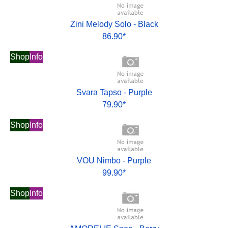
Zini Melody Solo - Black
86.90*
Shop
Info
Svara Tapso - Purple
79.90*
Shop
Info
VOU Nimbo - Purple
99.90*
Shop
Info