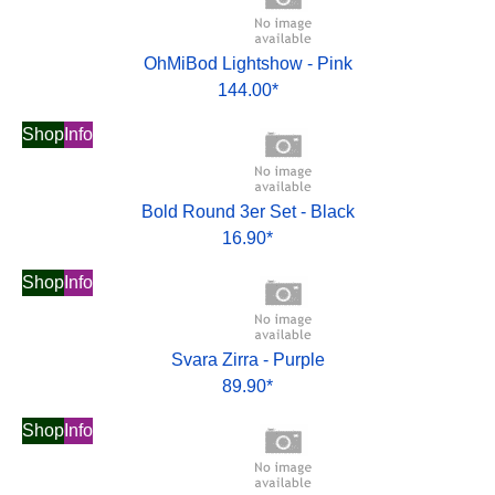
OhMiBod Lightshow - Pink
144.00*
Shop
Info
Bold Round 3er Set - Black
16.90*
Shop
Info
Svara Zirra - Purple
89.90*
Shop
Info