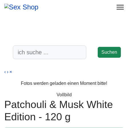
-17%
-38%
-47%
-38%
-17%
Suchen
‹
›
×
Fotos werden geladen einen Moment bitte!
Vollbild
Patchouli & Musk White
Edition - 120 g