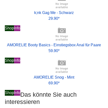
k;nk Gag Me - Schwarz
29.90*
Shop
Info
AMORELIE Booty Basics - Einstiegsbox Anal für Paare
59.90*
Shop
Info
AMORELIE Snog - Mint
69.90*
Shop
Info
Das könnte Sie auch
interessieren