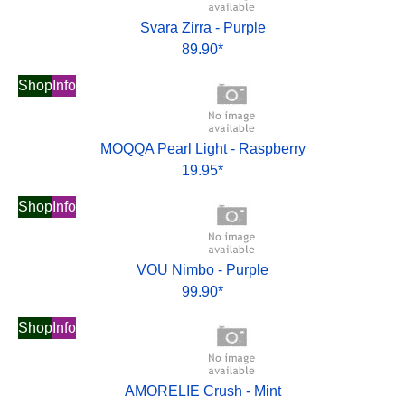
Svara Zirra - Purple
89.90*
Shop
Info
MOQQA Pearl Light - Raspberry
19.95*
Shop
Info
VOU Nimbo - Purple
99.90*
Shop
Info
AMORELIE Crush - Mint