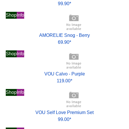
99.90*
Shop
Info
AMORELIE Snog - Berry
69.90*
Shop
Info
VOU Calvo - Purple
119.00*
Shop
Info
VOU Self Love Premium Set
99.00*