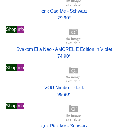
k;nk Gag Me - Schwarz
29.90*
Shop
Info
Svakom Ella Neo - AMORELIE Edition in Violet
74.90*
Shop
Info
VOU Nimbo - Black
99.90*
Shop
Info
k;nk Pick Me - Schwarz