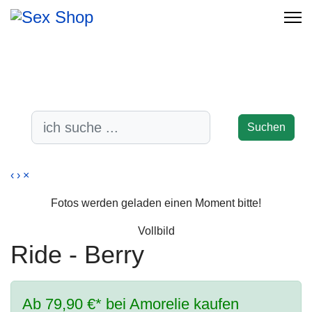
-17%
-38%
-47%
-17%
-38%
Suchen
‹
›
×
Fotos werden geladen einen Moment bitte!
Vollbild
Ride - Berry
Ab 79,90 €* bei Amorelie kaufen