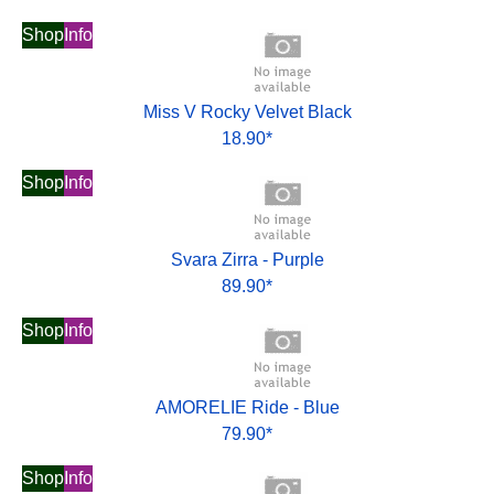
Shop
Info
Miss V Rocky Velvet Black
18.90*
Shop
Info
Svara Zirra - Purple
89.90*
Shop
Info
AMORELIE Ride - Blue
79.90*
Shop
Info