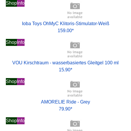
Shop
Info
Ioba Toys OhMyC Klitoris-Stimulator-Weiß
159.00*
Shop
Info
VOU Kirschtraum - wasserbasiertes Gleitgel 100 ml
15.90*
Shop
Info
AMORELIE Ride - Grey
79.90*
Shop
Info