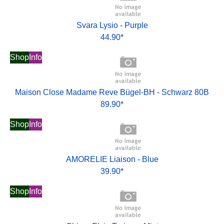
Svara Lysio - Purple
44.90*
Shop
Info
Maison Close Madame Reve Bügel-BH - Schwarz 80B
89.90*
Shop
Info
AMORELIE Liaison - Blue
39.90*
Shop
Info