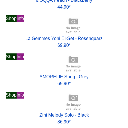
MOQQA Peach - Blackberry
44.90*
Shop
Info
La Gemmes Yoni Ei-Set - Rosenquarz
69.90*
Shop
Info
AMORELIE Snog - Grey
69.90*
Shop
Info
Zini Melody Solo - Black
86.90*