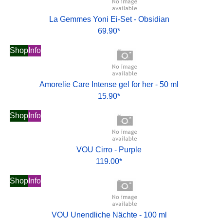
La Gemmes Yoni Ei-Set - Obsidian
69.90*
Shop
Info
Amorelie Care Intense gel for her - 50 ml
15.90*
Shop
Info
VOU Cirro - Purple
119.00*
Shop
Info
VOU Unendliche Nächte - 100 ml