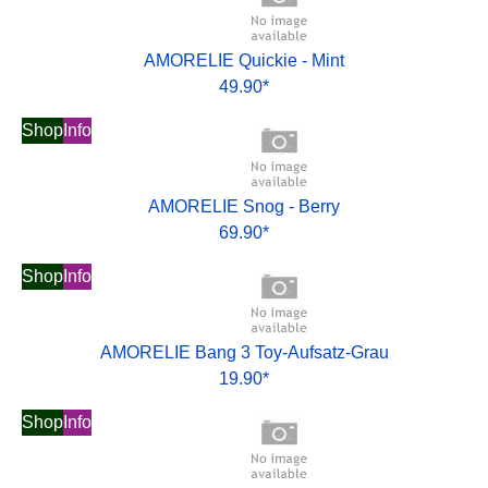
AMORELIE Quickie - Mint
49.90*
Shop
Info
AMORELIE Snog - Berry
69.90*
Shop
Info
AMORELIE Bang 3 Toy-Aufsatz-Grau
19.90*
Shop
Info