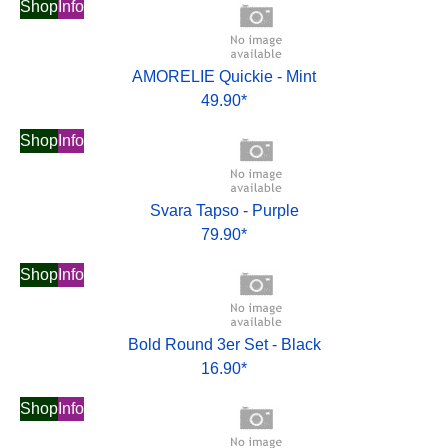
Shop
Info
AMORELIE Quickie - Mint
49.90*
Shop
Info
Svara Tapso - Purple
79.90*
Shop
Info
Bold Round 3er Set - Black
16.90*
Shop
Info