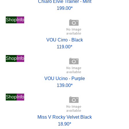
Chiaro Elvie Trainer - Mint
199.00*
Shop
Info
VOU Cirro - Black
119.00*
Shop
Info
VOU Ucino - Purple
139.00*
Shop
Info
Miss V Rocky Velvet Black
18.90*