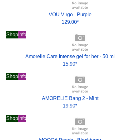
VOU Virgo - Purple
129.00*
Shop
Info
Amorelie Care Intense gel for her - 50 ml
15.90*
Shop
Info
AMORELIE Bang 2 - Mint
19.90*
Shop
Info