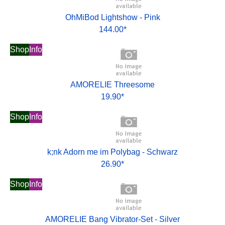
OhMiBod Lightshow - Pink
144.00*
Shop
Info
AMORELIE Threesome
19.90*
Shop
Info
k;nk Adorn me im Polybag - Schwarz
26.90*
Shop
Info
AMORELIE Bang Vibrator-Set - Silver