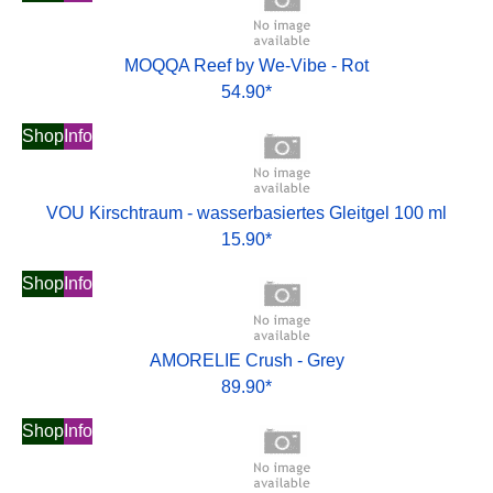
MOQQA Reef by We-Vibe - Rot
54.90*
Shop
Info
VOU Kirschtraum - wasserbasiertes Gleitgel 100 ml
15.90*
Shop
Info
AMORELIE Crush - Grey
89.90*
Shop
Info