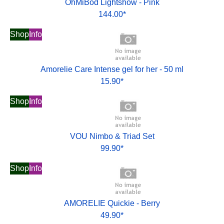
OhMiBod Lightshow - Pink
144.00*
Shop
Info
Amorelie Care Intense gel for her - 50 ml
15.90*
Shop
Info
VOU Nimbo & Triad Set
99.90*
Shop
Info
AMORELIE Quickie - Berry
49.90*