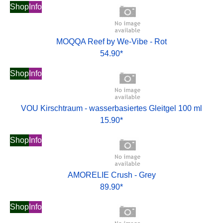
Shop
Info
MOQQA Reef by We-Vibe - Rot
54.90*
Shop
Info
VOU Kirschtraum - wasserbasiertes Gleitgel 100 ml
15.90*
Shop
Info
AMORELIE Crush - Grey
89.90*
Shop
Info