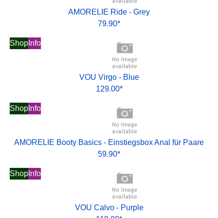
AMORELIE Ride - Grey
79.90*
Shop
Info
VOU Virgo - Blue
129.00*
Shop
Info
AMORELIE Booty Basics - Einstiegsbox Anal für Paare
59.90*
Shop
Info
VOU Calvo - Purple