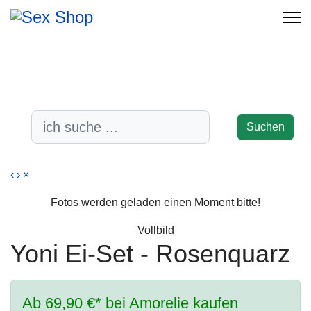
-17%
-38%
-17%
-47%
-38%
Suchen
‹
›
×
Fotos werden geladen einen Moment bitte!
Vollbild
Yoni Ei-Set - Rosenquarz
Ab 69,90 €* bei Amorelie kaufen