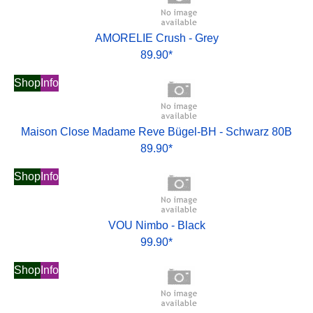
AMORELIE Crush - Grey
89.90*
Shop
Info
Maison Close Madame Reve Bügel-BH - Schwarz 80B
89.90*
Shop
Info
VOU Nimbo - Black
99.90*
Shop
Info