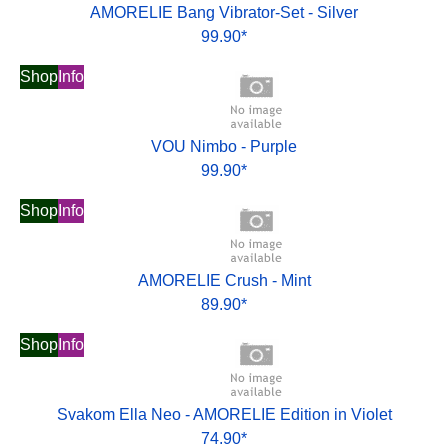
AMORELIE Bang Vibrator-Set - Silver
99.90*
Shop
Info
VOU Nimbo - Purple
99.90*
Shop
Info
AMORELIE Crush - Mint
89.90*
Shop
Info
Svakom Ella Neo - AMORELIE Edition in Violet
74.90*