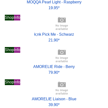
MOQQA Pearl Light - Raspberry
19.95*
Shop
Info
k;nk Pick Me - Schwarz
21.90*
Shop
Info
AMORELIE Ride - Berry
79.90*
Shop
Info
AMORELIE Liaison - Blue
39.90*