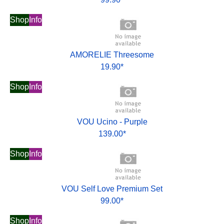
Shop
Info
AMORELIE Threesome
19.90*
Shop
Info
VOU Ucino - Purple
139.00*
Shop
Info
VOU Self Love Premium Set
99.00*
Shop
Info