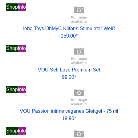
Shop
Info
Ioba Toys OhMyC Klitoris-Stimulator-Weiß
159.00*
Shop
Info
VOU Self Love Premium Set
99.00*
Shop
Info
VOU Passion intime veganes Gleitgel - 75 ml
19.90*
Shop
Info