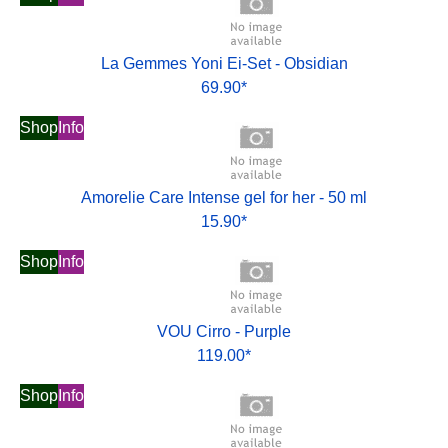
La Gemmes Yoni Ei-Set - Obsidian
69.90*
Shop
Info
Amorelie Care Intense gel for her - 50 ml
15.90*
Shop
Info
VOU Cirro - Purple
119.00*
Shop
Info