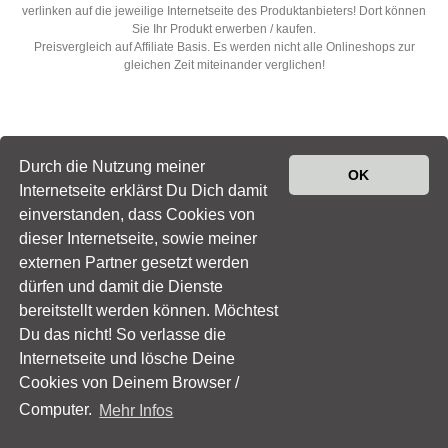
verlinken auf die jeweilige Internetseite des Produktanbieters! Dort können
Sie Ihr Produkt erwerben / kaufen.
Preisvergleich auf Affiliate Basis. Es werden nicht alle Onlineshops zur
gleichen Zeit miteinander verglichen!
Durch die Nutzung meiner
OK
Internetseite erklärst Du Dich damit
einverstanden, dass Cookies von
dieser Internetseite, sowie meiner
© 2022
Sexshop
|
Impressum
|
Datenschutz
|
Newsletter
externen Partner gesetzt werden
abonnieren
dürfen und damit die Dienste
*Die gemachten Angaben, sowie angezeigten Preise sind ohne Gewähr von
bereitstellt werden können. Möchtest
Richtigkeit - Vollständigkeit. Alle Preise verstehen sich ggf. exkl. 19% MwSt.
Du das nicht! So verlasse die
ggf. zzgl. Versandkosten und oder inkl. 19% MwSt. Alle Produkte / Angebote
Internetseite und lösche Deine
der externen Onlineshops die angezeigt werden, verlinken auf die jeweilige
Internetseite des Produktanbieters! Dort können Sie Ihr Produkt erwerben /
Cookies von Deinem Browser /
kaufen. Preisvergleich auf Affiliate Basis. Es werden nicht alle Onlineshops
Computer.
Mehr Infos
zur gleichen Zeit miteinander verglichen!