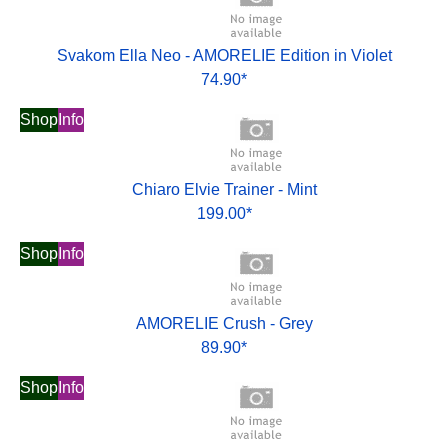
Svakom Ella Neo - AMORELIE Edition in Violet
74.90*
Shop
Info
Chiaro Elvie Trainer - Mint
199.00*
Shop
Info
AMORELIE Crush - Grey
89.90*
Shop
Info