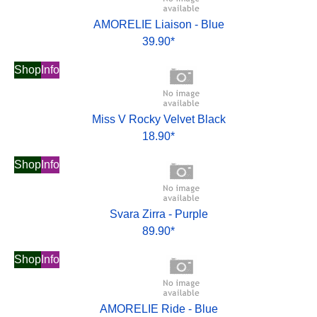
AMORELIE Liaison - Blue
39.90*
Shop
Info
Miss V Rocky Velvet Black
18.90*
Shop
Info
Svara Zirra - Purple
89.90*
Shop
Info
AMORELIE Ride - Blue