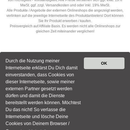
von Richtigkeit - Vollständigkeit. Alle Preise verstehen sich ggf. exkl. 19%
MwSt. ggf. zzgl. Versandkosten und oder inkl. 19% MwSt.
Alle Produkte / Angebote der externen Onlineshops die angezeigt werden,
verlinken auf die jeweilige Internetseite des Produktanbieters! Dort können
Sie Ihr Produkt erwerben / kaufen.
Preisvergleich auf Affiliate Basis. Es werden nicht alle Onlineshops zur
gleichen Zeit miteinander verglichen!
Durch die Nutzung meiner
OK
Internetseite erklärst Du Dich damit
einverstanden, dass Cookies von
dieser Internetseite, sowie meiner
© 2022
Sexshop
|
Impressum
|
Datenschutz
|
Newsletter
externen Partner gesetzt werden
abonnieren
dürfen und damit die Dienste
*Die gemachten Angaben, sowie angezeigten Preise sind ohne Gewähr von
bereitstellt werden können. Möchtest
Richtigkeit - Vollständigkeit. Alle Preise verstehen sich ggf. exkl. 19% MwSt.
Du das nicht! So verlasse die
ggf. zzgl. Versandkosten und oder inkl. 19% MwSt. Alle Produkte / Angebote
Internetseite und lösche Deine
der externen Onlineshops die angezeigt werden, verlinken auf die jeweilige
Internetseite des Produktanbieters! Dort können Sie Ihr Produkt erwerben /
Cookies von Deinem Browser /
kaufen. Preisvergleich auf Affiliate Basis. Es werden nicht alle Onlineshops