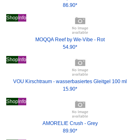
86.90*
Shop
Info
MOQQA Reef by We-Vibe - Rot
54.90*
Shop
Info
VOU Kirschtraum - wasserbasiertes Gleitgel 100 ml
15.90*
Shop
Info
AMORELIE Crush - Grey
89.90*