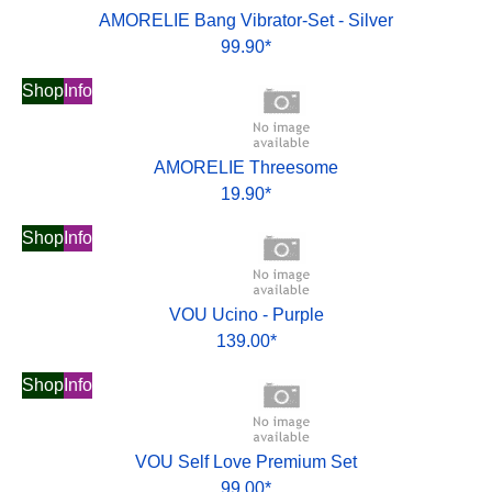
AMORELIE Bang Vibrator-Set - Silver
99.90*
Shop
Info
AMORELIE Threesome
19.90*
Shop
Info
VOU Ucino - Purple
139.00*
Shop
Info
VOU Self Love Premium Set
99.00*