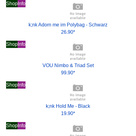
Shop
Info
k;nk Adorn me im Polybag - Schwarz
26.90*
Shop
Info
VOU Nimbo & Triad Set
99.90*
Shop
Info
k;nk Hold Me - Black
19.90*
Shop
Info