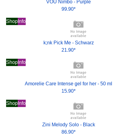
VOU Nimbo - Purple
99.90*
Shop
Info
k;nk Pick Me - Schwarz
21.90*
Shop
Info
Amorelie Care Intense gel for her - 50 ml
15.90*
Shop
Info
Zini Melody Solo - Black
86.90*