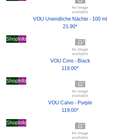
VOU Unendliche Nächte - 100 ml
21.90*
Shop
Info
VOU Cirro - Black
119.00*
Shop
Info
VOU Calvo - Purple
119.00*
Shop
Info