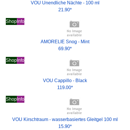
VOU Unendliche Nächte - 100 ml
21.90*
Shop
Info
AMORELIE Snog - Mint
69.90*
Shop
Info
VOU Cappillo - Black
119.00*
Shop
Info
VOU Kirschtraum - wasserbasiertes Gleitgel 100 ml
15.90*