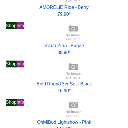
AMORELIE Ride - Berry
79.90*
Shop
Info
Svara Zirra - Purple
89.90*
Shop
Info
Bold Round 3er Set - Black
16.90*
Shop
Info
OhMiBod Lightshow - Pink