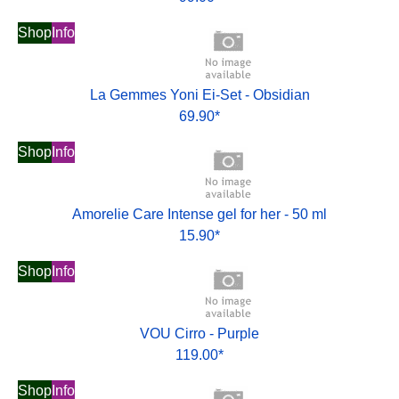
Shop
Info
La Gemmes Yoni Ei-Set - Obsidian
69.90*
Shop
Info
Amorelie Care Intense gel for her - 50 ml
15.90*
Shop
Info
VOU Cirro - Purple
119.00*
Shop
Info