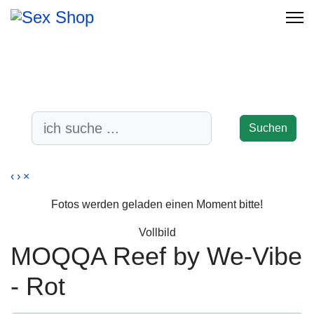
-17%
-38%
-47%
-38%
-17%
Suchen
‹
›
×
Fotos werden geladen einen Moment bitte!
Vollbild
MOQQA Reef by We-Vibe
- Rot