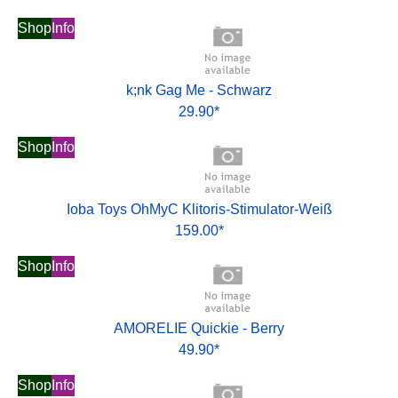
Shop
Info
k;nk Gag Me - Schwarz
29.90*
Shop
Info
Ioba Toys OhMyC Klitoris-Stimulator-Weiß
159.00*
Shop
Info
AMORELIE Quickie - Berry
49.90*
Shop
Info