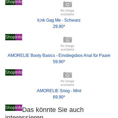
Shop
Info
k;nk Gag Me - Schwarz
29.90*
Shop
Info
AMORELIE Booty Basics - Einstiegsbox Anal für Paare
59.90*
Shop
Info
AMORELIE Snog - Mint
69.90*
Shop
Info
Das könnte Sie auch
interessieren