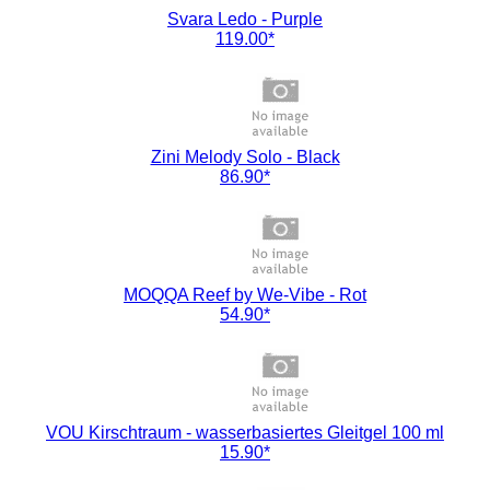
Svara Ledo - Purple
119.00*
Zini Melody Solo - Black
86.90*
MOQQA Reef by We-Vibe - Rot
54.90*
VOU Kirschtraum - wasserbasiertes Gleitgel 100 ml
15.90*