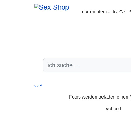
current-item active">
S
‹
›
×
Fotos werden geladen einen M
Vollbild